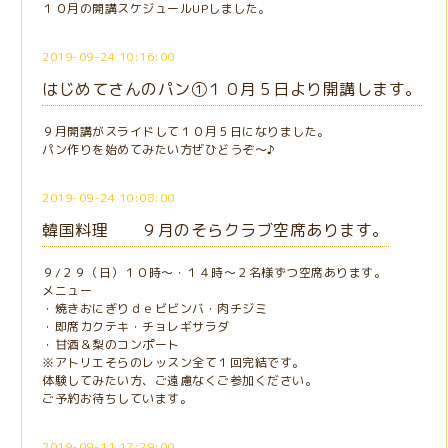
１０月の開講スケジュールUPしました。
2019-09-24 10:16:00
はじめてさんのパン①１０月５日より開講します。
９月開講がスライドして１０月５日になりました。
パン作りを始めてみたい方ぜひどうぞ～♪
2019-09-24 10:08:00
韓国料理 ９月のそらクラブ空席あります。
９/２９（日）１０時～・１４時～２名様ずつ空席あります。
メニュー
・焼きおにぎりｄｅビビンバ・肉チジミ
・即席カクテキ・チョレギサラダ
・甘酒＆梨のコンポート
※アトリエそらのレッスン全て１回完結です。
体験してみたい方、ご遠慮なくご参加ください。
ご予約お待ちしています。
2019-09-11 17:29:00