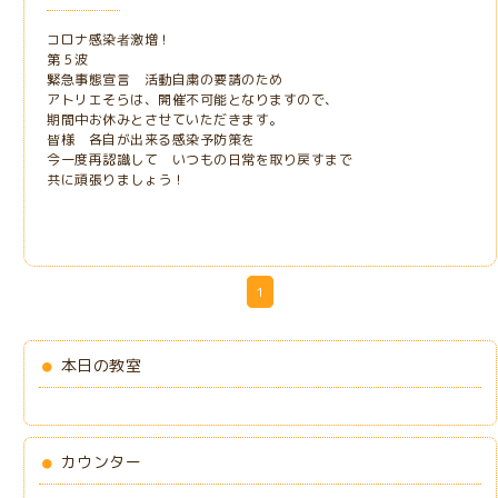
コロナ感染者激増！
第５波
緊急事態宣言 活動自粛の要請のため
アトリエそらは、開催不可能となりますので、
期間中お休みとさせていただきます。
皆様 各自が出来る感染予防策を
今一度再認識して いつもの日常を取り戻すまで
共に頑張りましょう！
1
本日の教室
カウンター