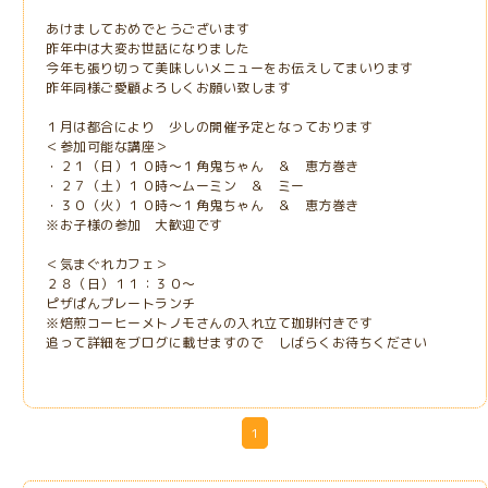
あけましておめでとうございます
昨年中は大変お世話になりました
今年も張り切って美味しいメニューをお伝えしてまいります
昨年同様ご愛顧よろしくお願い致します
１月は都合により 少しの開催予定となっております
＜参加可能な講座＞
・２１（日）１０時～１角鬼ちゃん ＆ 恵方巻き
・２７（土）１０時～ムーミン ＆ ミー
・３０（火）１０時～１角鬼ちゃん ＆ 恵方巻き
※お子様の参加 大歓迎です
＜気まぐれカフェ＞
２８（日）１１：３０～
ピザぱんプレートランチ
※焙煎コーヒーメトノモさんの入れ立て珈琲付きです
追って詳細をブログに載せますので しばらくお待ちください
1