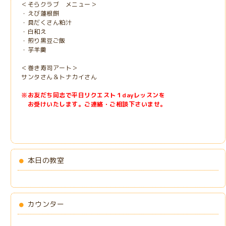
＜そらクラブ メニュー＞
・えび蓮根餅
・具だくさん粕汁
・白和え
・煎り黒豆ご飯
・芋羊羹
＜巻き寿司アート＞
サンタさん＆トナカイさん
※お友だち同志で平日リクエスト１dayレッスンを
お受けいたします。ご連絡・ご相談下さいませ。
本日の教室
カウンター