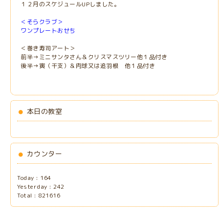
１２月のスケジュールUPしました。
＜そらクラブ＞
ワンプレートおせち
＜巻き寿司アート＞
前半→ミニサンタさん＆クリスマスツリー他１品付き
後半→寅（干支）＆肉球又は追羽根 他１品付き
本日の教室
カウンター
Today :
164
Yesterday :
242
Total :
821616